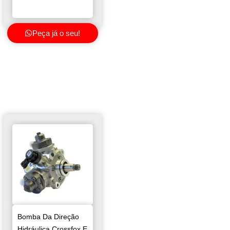
Peça já o seu!
Bomba Da Direção
Hidráulica Crossfox E