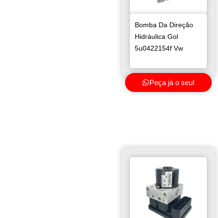
Bomba Da Direção
Hidráulica Gol
5u0422154f Vw
Peça já o seu!