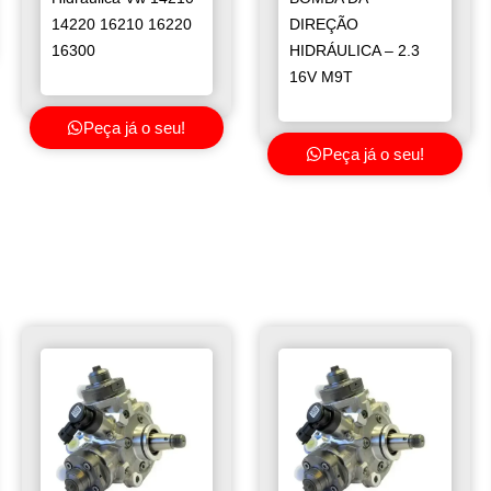
14220 16210 16220
DIREÇÃO
16300
HIDRÁULICA – 2.3
16V M9T
Peça já o seu!
Peça já o seu!