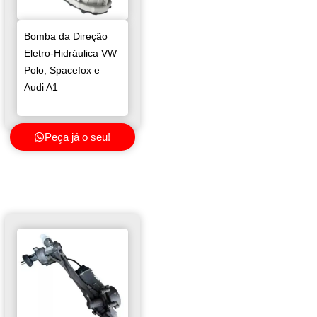
Bomba da Direção
Eletro-Hidráulica VW
Polo, Spacefox e
Audi A1
Peça já o seu!