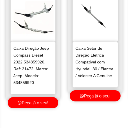
Caixa Direção Jeep
Caixa Setor de
Compass Diesel
Direção Elétrica
2022 534859920.
Compatível com
Ref: 21472. Marca:
Hyundai I30 / Elantra
Jeep. Modelo:
/ Veloster A Genuine
534859920
Peça já o seu!
Peça já o seu!