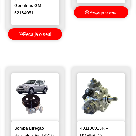
Genuínas GM
Peça já o seu!
52134051
Peça já o seu!
Bomba Direção
491100915R –
Hidráulica Vw 14210
BOMBA DA