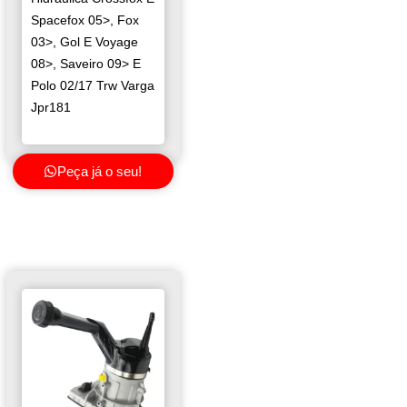
Spacefox 05>, Fox
03>, Gol E Voyage
08>, Saveiro 09> E
Polo 02/17 Trw Varga
Jpr181
Peça já o seu!