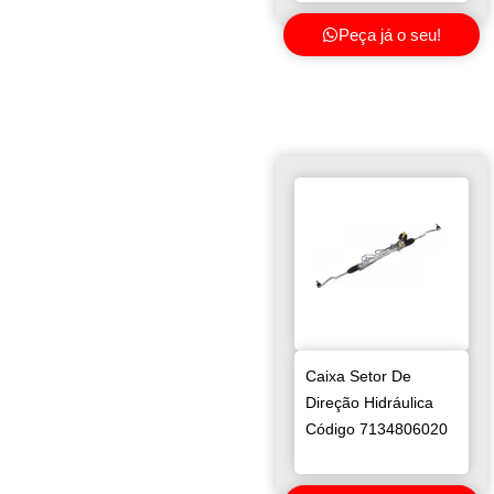
Peça já o seu!
Caixa Setor De
Direção Hidráulica
Código 7134806020