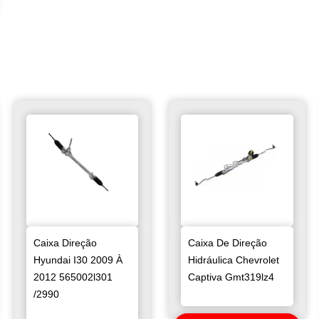
Caixa Direção
Caixa De Direção
Hyundai I30 2009 À
Hidráulica Chevrolet
2012 565002l301
Captiva Gmt319lz4
/2990