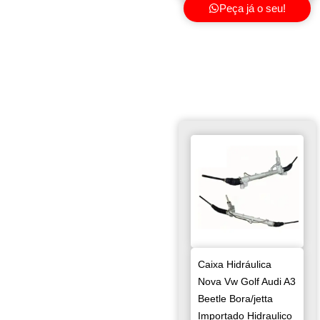
Peça já o seu!
Caixa Hidráulica
Nova Vw Golf Audi A3
Beetle Bora/jetta
Importado Hidraulico