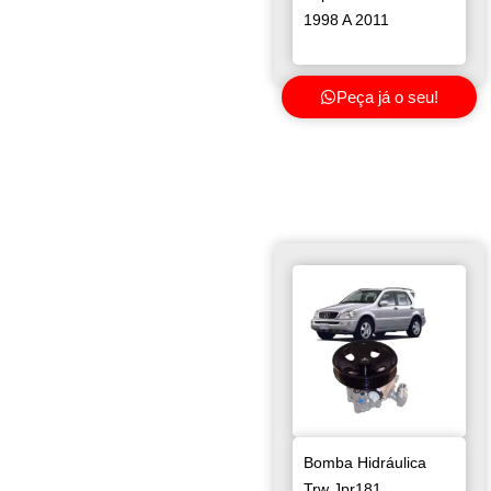
1998 A 2011
Peça já o seu!
Bomba Hidráulica
Trw Jpr181