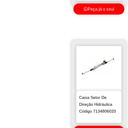
Peça já o seu!
Caixa Setor De
Direção Hidráulica
Código 7134806020