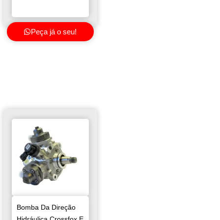
Peça já o seu!
Bomba Da Direção
Hidráulica Crossfox E