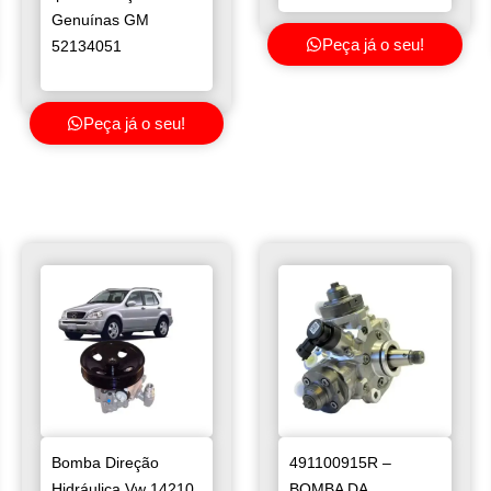
Genuínas GM
Peça já o seu!
52134051
Peça já o seu!
Bomba Direção
491100915R –
Hidráulica Vw 14210
BOMBA DA