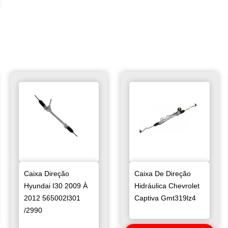
Caixa Direção
Caixa De Direção
Hyundai I30 2009 À
Hidráulica Chevrolet
2012 565002l301
Captiva Gmt319lz4
/2990