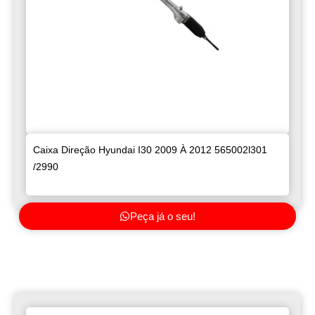
Caixa Direção Hyundai I30 2009 À 2012 565002l301
/2990
Peça já o seu!