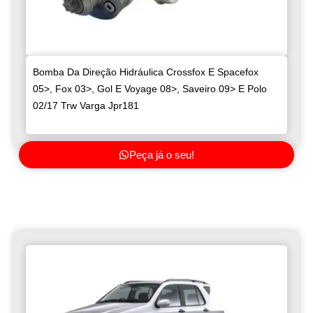
Bomba Da Direção Hidráulica Crossfox E Spacefox
05>, Fox 03>, Gol E Voyage 08>, Saveiro 09> E Polo
02/17 Trw Varga Jpr181
Peça já o seu!